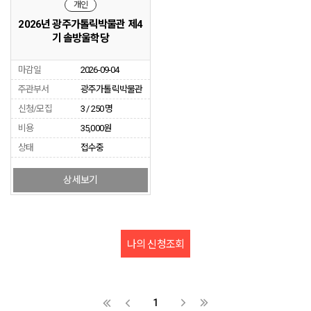
개인
2026년 광주가톨릭박물관 제4
기 솔방울학당
마감일
2026-09-04
주관부서
광주가톨릭박물관
신청/모집
3 / 250 명
비용
35,000원
상태
접수중
상세보기
나의 신청조회
1