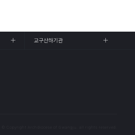
교구산하기관
© Copyright Archdiocese of Gwangju. all rights reserved.