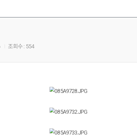
6
조회수 :
554