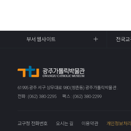
부서 웹사이트
전국교
61995 광주 서구 상무대로 980 (쌍촌동) 광주가톨릭박물관 .
전화 :
(062) 380-2295
팩스 :
(062) 380-2299
교구청 전화번호
오시는 길
이용약관
개인정보처